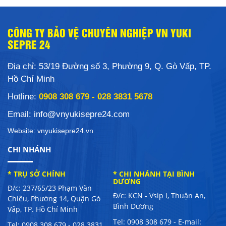
CÔNG TY BẢO VỆ CHUYÊN NGHIỆP VN YUKI
SEPRE 24
Địa chỉ: 53/19 Đường số 3, Phường 9, Q. Gò Vấp, TP.
Hồ Chí Minh
Hotline:
0908 308 679
-
028 3831 5678
Email: info@vnyukisepre24.com
Website: vnyukisepre24.vn
CHI NHÁNH
* TRỤ SỞ CHÍNH
* CHI NHÁNH TẠI BÌNH
DƯƠNG
Đ/c: 237/65/23 Phạm Văn
Đ/c: KCN - Vsip I, Thuận An,
Chiêu, Phường 14, Quận Gò
Bình Dương
Vấp, TP. Hồ Chí Minh
Tel: 0908 308 679 - E-mail:
Tel: 0908 308 679 - 028 3831